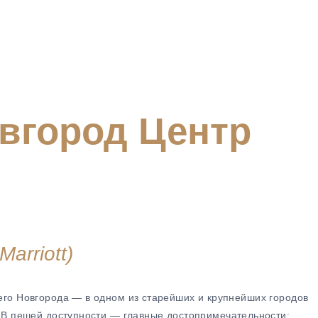
вгород Центр
arriott)
его
Новгорода
— в
одном
из
старейших
и
крупнейших
городов
В
пешей
доступности
— главные
достопримечательности: