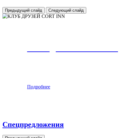
2
Вместимость:
x
3
Кровати:
1 кровать
Площадь:
22 м
Предыдущий слайд
Следующий слайд
КЛУБ ДРУЗЕЙ CORT INN
Наши лояльные Гости и искренний сервис в каждом
Подробнее
Спецпредложения