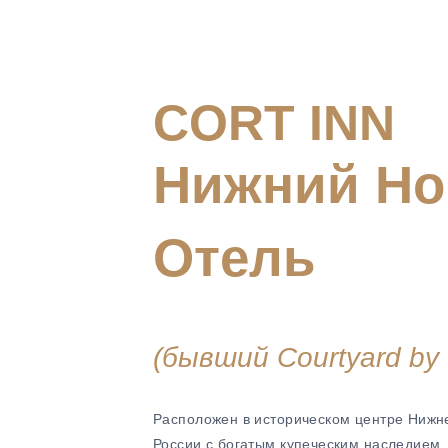
CORT INN
Нижний Но
Отель
(бывший Courtyard by M
Р
асположен
в
историческом
центре
Нижн
России
с
богатым
купеческим
наследием.