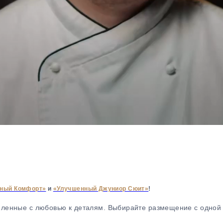
ный Комфорт»
и
«Улучшенный Джуниор Сюит»
!
мленные с любовью к деталям. Выбирайте размещение с одной